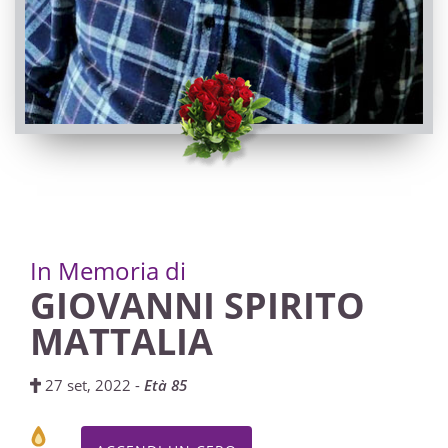
FUNERALE
Celle di Macra, Chiesa Parrocchiale di Celle Macra -
San Giovanni Battista
29/09/2022 10:30
Visibile a tutti gli utenti
INVIA CONDOGLIANZE
In Memoria di
GIOVANNI SPIRITO
MATTALIA
27 set, 2022 -
Età 85