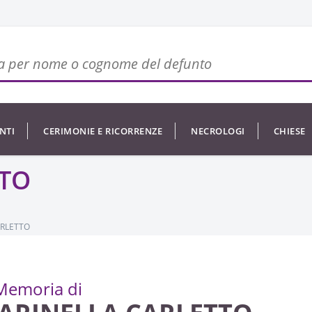
NTI
CERIMONIE E RICORRENZE
NECROLOGI
CHIESE
TTO
ARLETTO
Memoria di