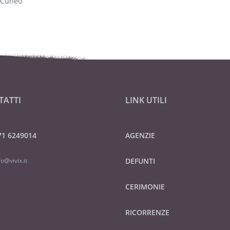
 Cuneo
TATTI
LINK UTILI
71 6249014
AGENZIE
fo@vivix.it
DEFUNTI
CERIMONIE
RICORRENZE