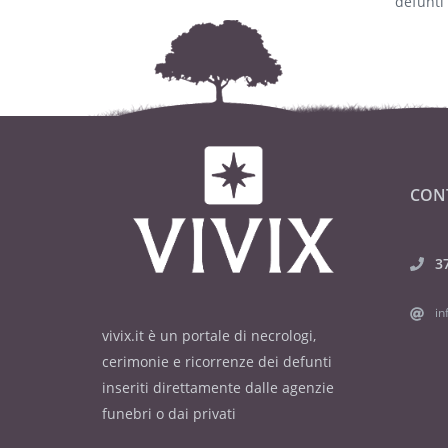
defunti
CON
3
in
vivix.it è un portale di necrologi,
cerimonie e ricorrenze dei defunti
inseriti direttamente dalle agenzie
funebri o dai privati