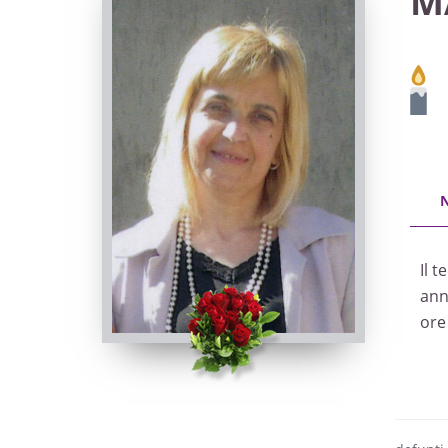
M
Il 
ann
ore