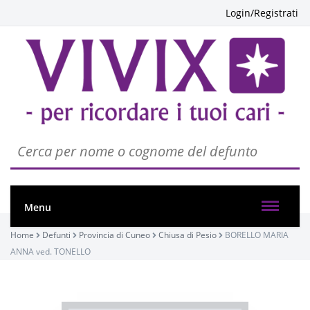
Login/Registrati
PASSATE:
Menu
TRIGESIMA
Chiusa di Pesio, San Bartolomeo
Home
Defunti
Provincia di Cuneo
Chiusa di Pesio
BORELLO MARIA
05/11/2022 18:00
ANNA ved. TONELLO
SETTIMA
Visibile a tutti gli utenti
Chiusa di Pesio, San Bartolomeo