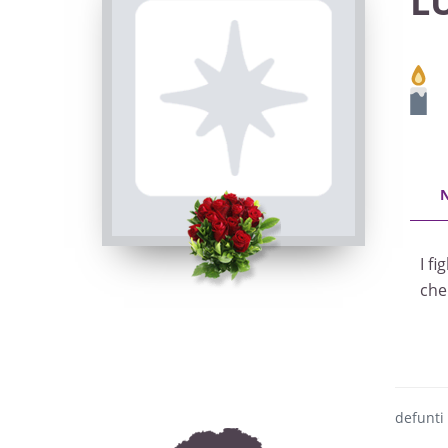
L
I fi
che
defunti