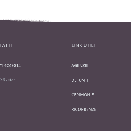
TATTI
LINK UTILI
71 6249014
AGENZIE
fo@vivix.it
DEFUNTI
CERIMONIE
RICORRENZE