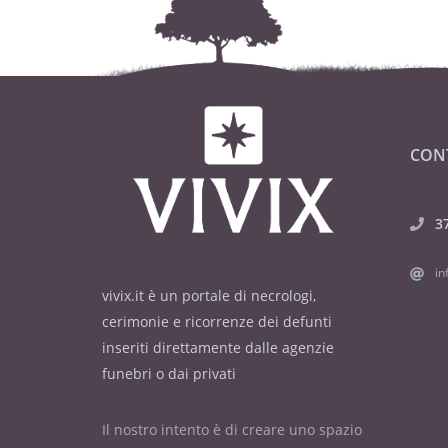
CON
3
in
vivix.it è un portale di necrologi,
cerimonie e ricorrenze dei defunti
inseriti direttamente dalle agenzie
funebri o dai privati
Il nostro intento è di creare uno spazio