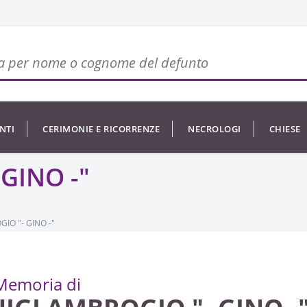
NTI
CERIMONIE E RICORRENZE
NECROLOGI
CHIESE
GINO -"
IO "- GINO -"
Memoria di