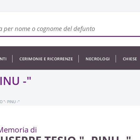
NTI
CERIMONIE E RICORRENZE
NECROLOGI
CHIESE
INU -"
 "- PINU -"
Memoria di