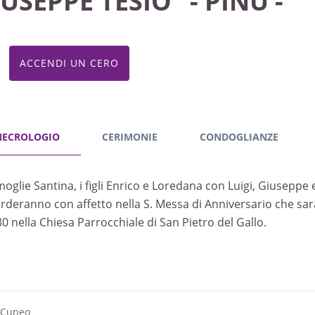
USEPPE TESIO "- PINU -"
ACCENDI UN CERO
NECROLOGIO
CERIMONIE
CONDOGLIANZE
moglie Santina, i figli Enrico e Loredana con Luigi, Giuseppe 
orderanno con affetto nella S. Messa di Anniversario che sa
30 nella Chiesa Parrocchiale di San Pietro del Gallo.
 Cuneo