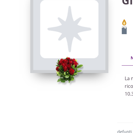
GI
La 
ric
10.
defunti