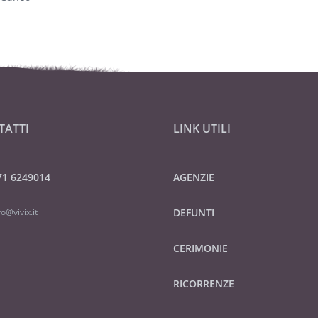
TATTI
LINK UTILI
71 6249014
AGENZIE
fo@vivix.it
DEFUNTI
CERIMONIE
RICORRENZE