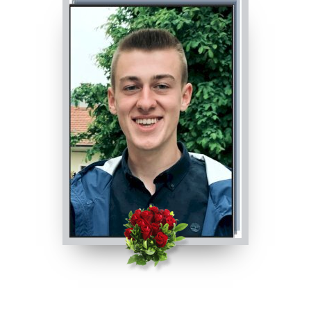
PASSATE:
3° ANNIVERSARIO
Villafalletto, Chiesa di Santi Lorenzo e Sebastiano /
Chiesa Parrocchiale di Monsola
12/10/2025 09:45
Visibile a tutti gli utenti