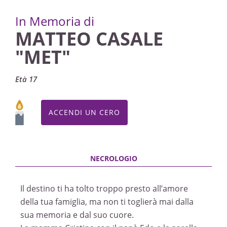
TRIGESIMA
INVIA CONDOGLIANZE
In Memoria di
Villafalletto, Chiesa di Santi Lorenzo e Sebastiano /
MATTEO CASALE
Chiesa Parrocchiale di Monsola
13/11/2022 09:45
"MET"
Età 17
ACCENDI UN CERO
Il destino ti ha tolto troppo presto all’amore
della tua famiglia, ma non ti toglierà mai dalla
sua memoria e dal suo cuore.