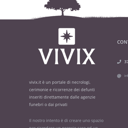
CON
3
in
vivix.it è un portale di necrologi,
cerimonie e ricorrenze dei defunti
inseriti direttamente dalle agenzie
funebri o dai privati
Il nostro intento è di creare uno spazio
per ricordare un proprio caro od un