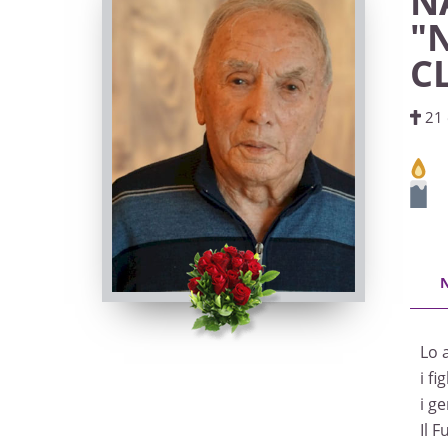
N
"
C
21 
Lo 
i f
i ge
Il 