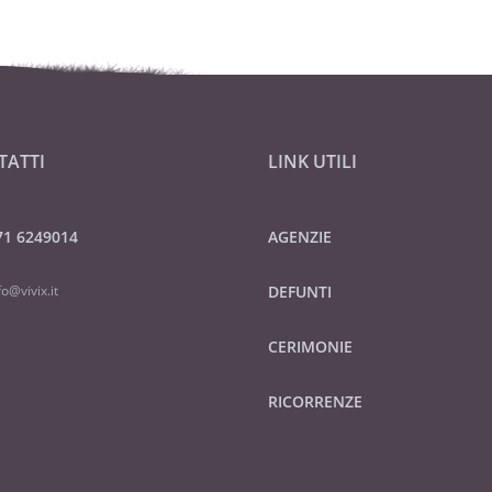
TATTI
LINK UTILI
71 6249014
AGENZIE
fo@vivix.it
DEFUNTI
CERIMONIE
RICORRENZE