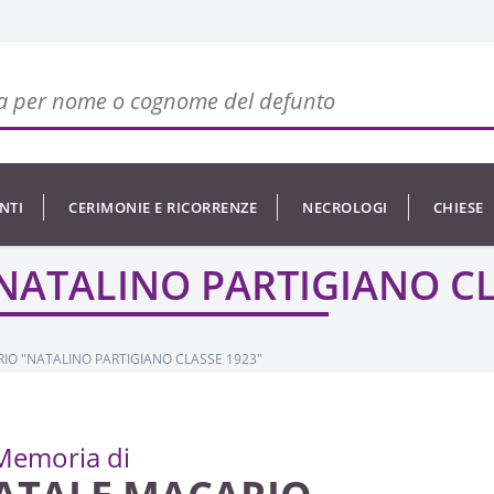
NTI
CERIMONIE E RICORRENZE
NECROLOGI
CHIESE
NATALE MACARIO "NATALINO PA
IO "NATALINO PARTIGIANO CLASSE 1923"
Memoria di