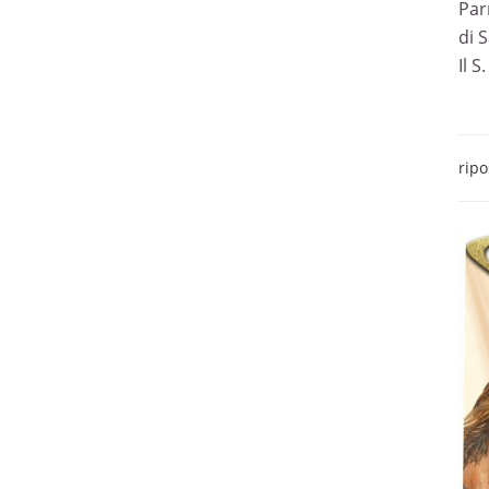
Par
di 
Il 
ripo