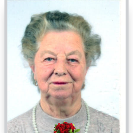
PASSATE:
TRIGESIMA
Villar San Costanzo, Chiesa Parrocchiale di Villar -
Santi Pietro e Costanzo
29/10/2022 18:00
Visibile a tutti gli utenti
INVIA CONDOGLIANZE