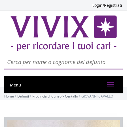
Login/Registrati
Menu
PASSATE:
Home
Defunti
Provincia di Cuneo
Centallo
GIOVANNI CAVALLO
1° ANNIVERSARIO
Centallo, Chiesa Parrocchiale di Centallo - San
Giovanni Battista
02/04/2022 18:00