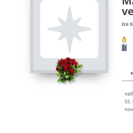
M
v
Età 9
nel
SS.
nov