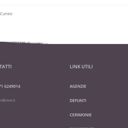
 Cuneo
TATTI
LINK UTILI
71 6249014
AGENZIE
fo@vivix.it
DEFUNTI
CERIMONIE