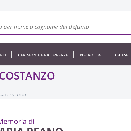
NTI
CERIMONIE E RICORRENZE
NECROLOGI
CHIESE
 COSTANZO
ved. COSTANZO
Memoria di