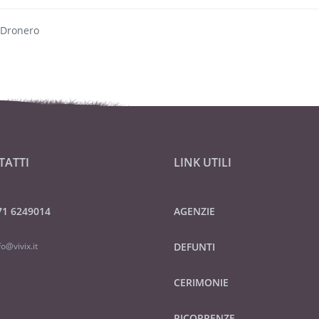
 Dronero
TATTI
LINK UTILI
71 6249014
AGENZIE
fo@vivix.it
DEFUNTI
CERIMONIE
RICORRENZE