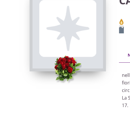
C
nel
fior
cir
La 
17.