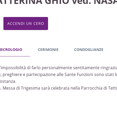
ATTERINA GHIO ved. NAS
ACCENDI UN CERO
NECROLOGIO
CERIMONIE
CONDOGLIANZE
l'impossibilità di farlo personalmente sentitamente ringrazian
i, preghiere e partecipazione alle Sante Funzioni sono stati lo
costanza.
S. Messa di Trigesima sarà celebrata nella Parrocchia di Tet