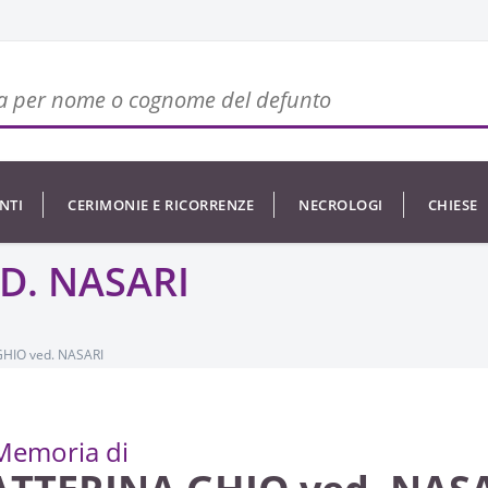
NTI
CERIMONIE E RICORRENZE
NECROLOGI
CHIESE
D. NASARI
HIO ved. NASARI
Memoria di