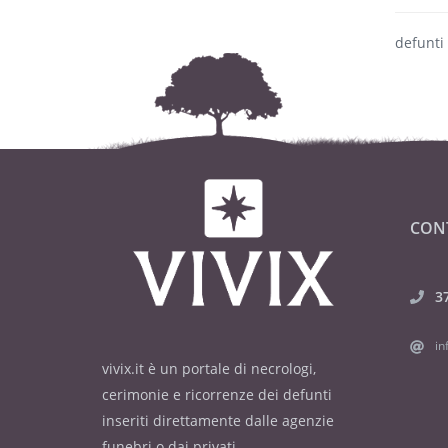
defunti
CON
3
in
vivix.it è un portale di necrologi,
cerimonie e ricorrenze dei defunti
inseriti direttamente dalle agenzie
funebri o dai privati