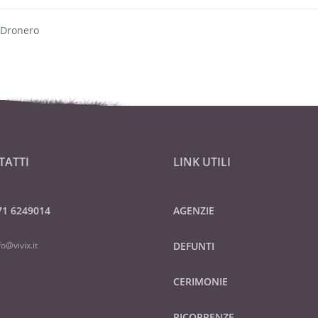
 Dronero
TATTI
LINK UTILI
71 6249014
AGENZIE
fo@vivix.it
DEFUNTI
CERIMONIE
RICORRENZE