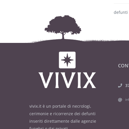
defunti
CON
3
in
vivix.it è un portale di necrologi,
cerimonie e ricorrenze dei defunti
inseriti direttamente dalle agenzie
funebri o dai privati