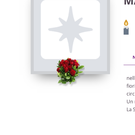
M
nel
fior
cir
Un 
La 