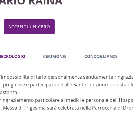
ARIO RAINA
ACCENDI UN CERO
NECROLOGIO
CERIMONIE
CONDOGLIANZE
l'impossibilità di farlo personalmente sentitamente ringrazian
i, preghiere e partecipazione alle Sante Funzioni sono stati lo
costanza.
ringraziamento particolare ai medici e personale dell'Hospi
S. Messa di Trigesima sarà celebrata nella Parrocchia di Dr