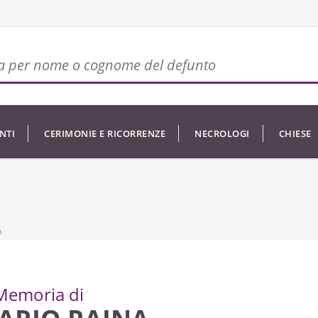
NTI
CERIMONIE E RICORRENZE
NECROLOGI
CHIESE
A
Memoria di