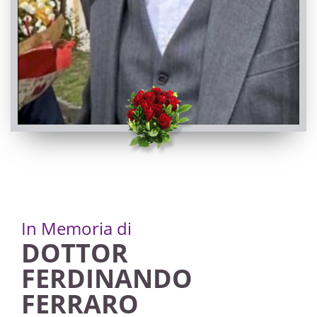
TRIGESIMA
Dronero, Chiesa Parrocchiale di Dronero - Santi
Andrea e Ponzio
19/11/2022 18:30
Visibile a tutti gli utenti
INVIA CONDOGLIANZE
In Memoria di
DOTTOR
FERDINANDO
FERRARO