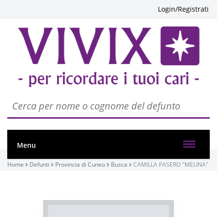
Login/Registrati
PASSATE:
FUNERALE
Busca, Chiesa parrocchiale di Busca - Maria Vergine
Assunta
03/11/2022 14:30
Menu
Visibile a tutti gli utenti
Home
Defunti
Provincia di Cuneo
Busca
CAMILLA PASERO "MELINA"
ROSARIO
INVIA CONDOGLIANZE
Busca, Chiesa parrocchiale di Busca - Maria Vergine
Assunta
02/11/2022 20:00