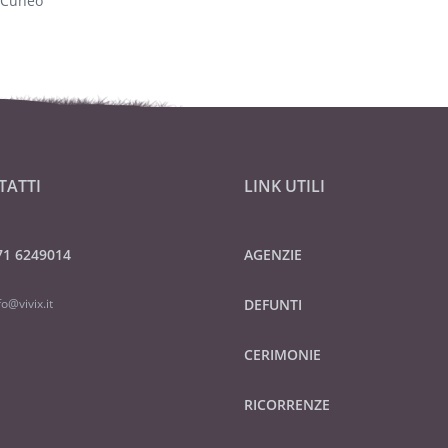
 Cuneo
TATTI
LINK UTILI
71 6249014
AGENZIE
fo@vivix.it
DEFUNTI
CERIMONIE
RICORRENZE