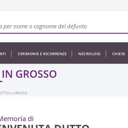
NTI
CERIMONIE E RICORRENZE
NECROLOGI
CHIESE
 IN GROSSO
UTTO in GROSSO
Memoria di