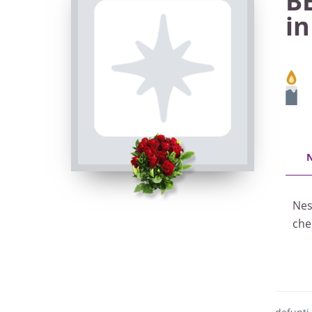
B
i
Nes
che