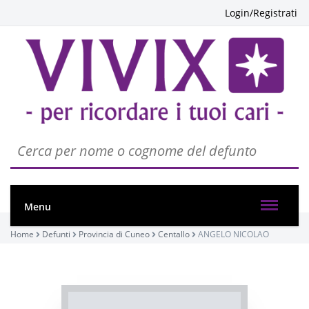
Login/Registrati
PASSATE:
1° ANNIVERSARIO
Centallo, Chiesa Parrocchiale di Roata Chiusani
11/11/2022 20:00
Menu
Home
Visibile a tutti gli utenti
Defunti
Provincia di Cuneo
Centallo
ANGELO NICOLAO
INVIA CONDOGLIANZE