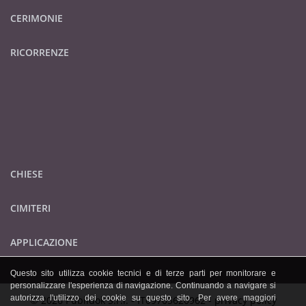
CERIMONIE
RICORRENZE
CHIESE
CIMITERI
APPLICAZIONE
Questo sito utilizza cookie tecnici e di terze parti per monitorare e
personalizzare l'esperienza di navigazione. Continuando a navigare si
autorizza l'utilizzo dei cookie su questo sito. Per avere maggiori
© 2026 Publidok S.r.l. - IT09705620962 -
privacy policy