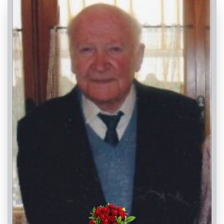
PASSATE:
1° ANNIVERSARIO
Dronero, Chiesa Parrocchiale di Dronero - Santi
Andrea e Ponzio
09/04/2022 18:30
Visibile a tutti gli utenti
INVIA CONDOGLIANZE