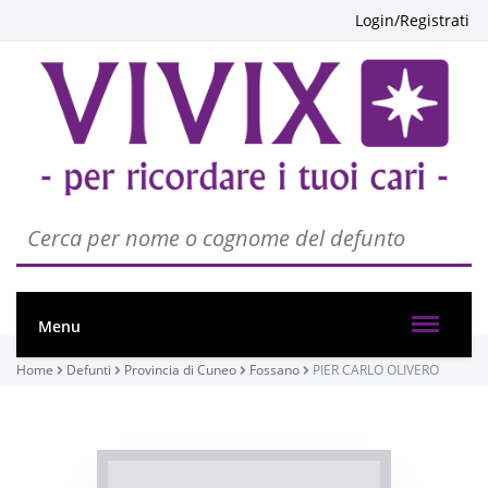
Login/Registrati
PASSATE:
2° ANNIVERSARIO
Menu
Fossano, Chiesa di San Vittore
04/12/2022 10:00
Home
Defunti
Provincia di Cuneo
Fossano
PIER CARLO OLIVERO
Visibile a tutti gli utenti
INVIA CONDOGLIANZE