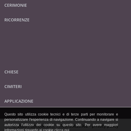
CERIMONIE
RICORRENZE
CHIESE
CIMITERI
APPLICAZIONE
Questo sito utilizza cookie tecnici e di terze parti per monitorare e
personalizzare l'esperienza di navigazione. Continuando a navigare si
autorizza l'utilizzo dei cookie su questo sito. Per avere maggiori
© 2026 Publidok S.r.l. - IT09705620962 -
privacy policy
informazioni riguardo ai cookie
clicca qui
.