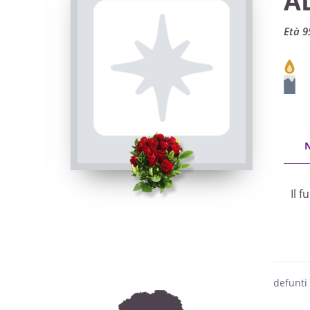
A
Età 9
Il 
defunti