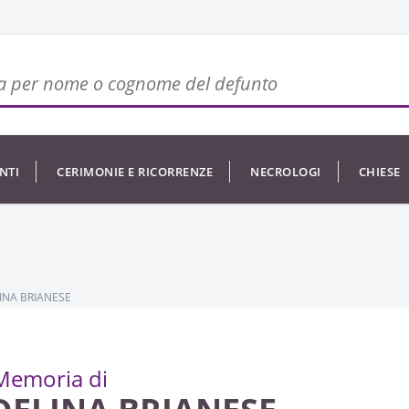
NTI
CERIMONIE E RICORRENZE
NECROLOGI
CHIESE
INA BRIANESE
Memoria di