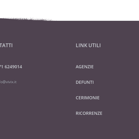
TATTI
LINK UTILI
71 6249014
AGENZIE
fo@vivix.it
DEFUNTI
CERIMONIE
RICORRENZE