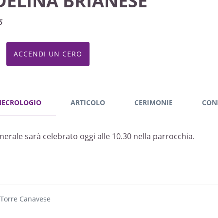
DELINA BRIANESE
5
ACCENDI UN CERO
NECROLOGIO
ARTICOLO
CERIMONIE
CON
funerale sarà celebrato oggi alle 10.30 nella parrocchia.
 Torre Canavese