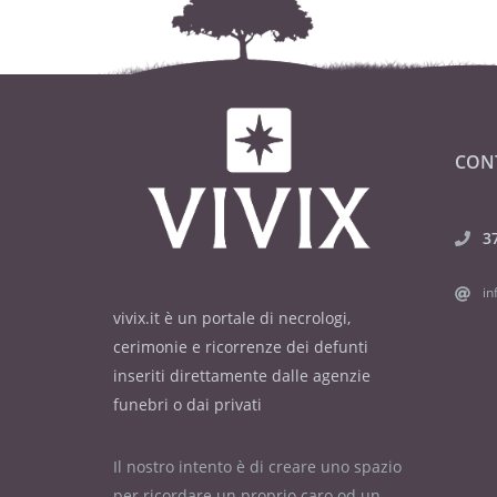
CON
3
in
vivix.it è un portale di necrologi,
cerimonie e ricorrenze dei defunti
inseriti direttamente dalle agenzie
funebri o dai privati
Il nostro intento è di creare uno spazio
per ricordare un proprio caro od un