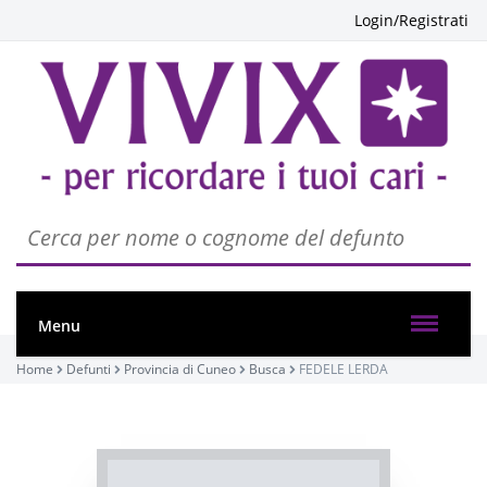
Login/Registrati
PASSATE:
1° ANNIVERSARIO
Busca, Santuario di San Mauro
10/04/2022 16:00
Menu
Home
Visibile a tutti gli utenti
Defunti
Provincia di Cuneo
Busca
FEDELE LERDA
INVIA CONDOGLIANZE