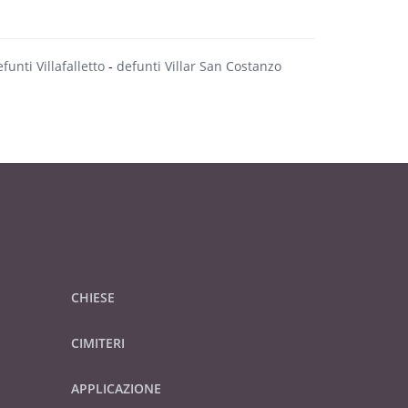
funti Villafalletto
-
defunti Villar San Costanzo
CHIESE
CIMITERI
APPLICAZIONE