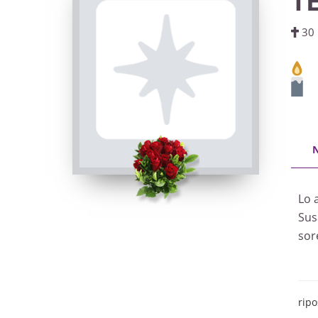
T
30 
Lo 
Susa
sore
ripo