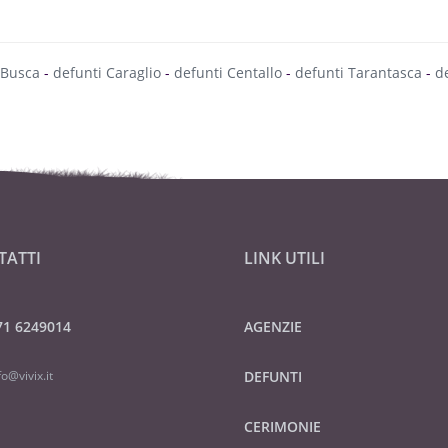
 Busca
-
defunti Caraglio
-
defunti Centallo
-
defunti Tarantasca
-
de
TATTI
LINK UTILI
71 6249014
AGENZIE
fo@vivix.it
DEFUNTI
CERIMONIE