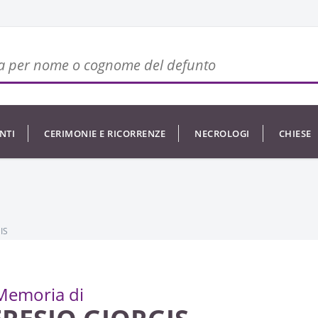
NTI
CERIMONIE E RICORRENZE
NECROLOGI
CHIESE
IS
Memoria di