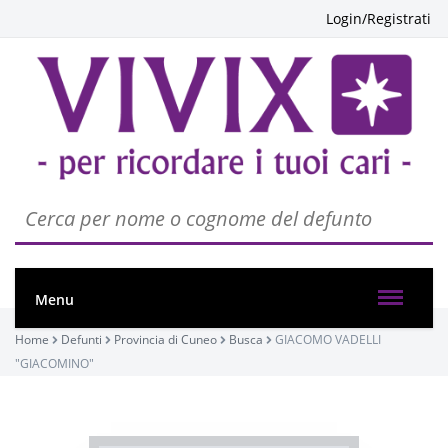
Login/Registrati
PASSATE:
Menu
Home
Defunti
Provincia di Cuneo
Busca
GIACOMO VADELLI
FUNERALE
"GIACOMINO"
Busca, Chiesa parrocchiale di Busca - Maria Vergine
Assunta
03/12/2022 10:30