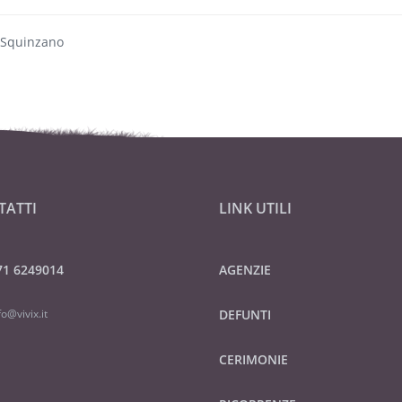
 Squinzano
TATTI
LINK UTILI
71 6249014
AGENZIE
fo@vivix.it
DEFUNTI
CERIMONIE