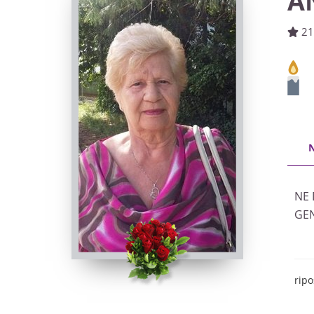
A
21
NE 
GEN
ripo