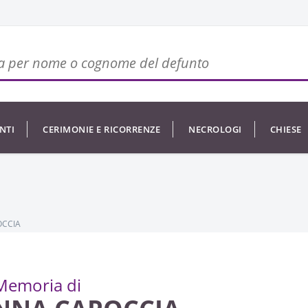
NTI
CERIMONIE E RICORRENZE
NECROLOGI
CHIESE
OCCIA
Memoria di