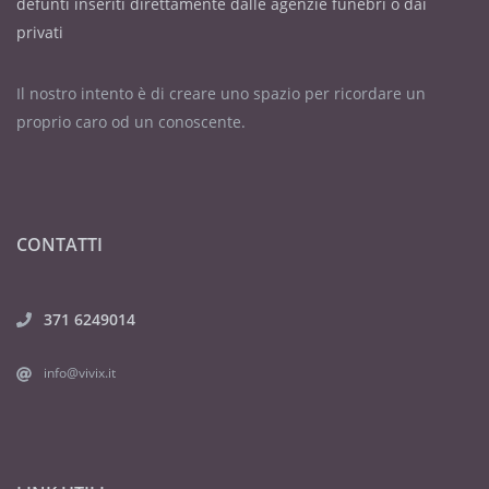
defunti inseriti direttamente dalle agenzie funebri o dai
privati
Il nostro intento è di creare uno spazio per ricordare un
proprio caro od un conoscente.
CONTATTI
371 6249014
info@vivix.it