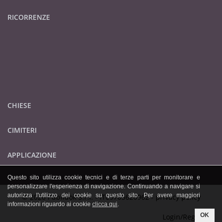
RICORRENZE
CHIESE
CIMITERI
APPLICAZIONE
Questo sito utilizza cookie tecnici e di terze parti per monitorare e
personalizzare l'esperienza di navigazione. Continuando a navigare si
autorizza l'utilizzo dei cookie su questo sito. Per avere maggiori
© 2026 Publidok S.r.l. - IT09705620962 -
privacy policy
informazioni riguardo ai cookie
clicca qui
.
OK
Login/Registrati