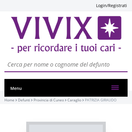
Login/Registrati
PASSATE:
FUNERALE
Menu
Caraglio, Chiesa Parrocchiale di Caraglio - Santa
Maria Assunta
Home
Defunti
Provincia di Cuneo
Caraglio
PATRIZIA GIRAUDO
10/12/2022 14:30
Visibile a tutti gli utenti
INVIA CONDOGLIANZE