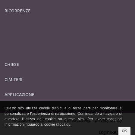
RICORRENZE
CHIESE
CIMITERI
APPLICAZIONE
Questo sito utilizza cookie tecnici e di terze parti per monitorare e
personalizzare l'esperienza di navigazione. Continuando a navigare si
autorizza l'utilizzo dei cookie su questo sito. Per avere maggiori
© 2026 Publidok S.r.l. - IT09705620962 -
privacy policy
informazioni riguardo ai cookie
clicca qui
.
OK
Login/Registrati