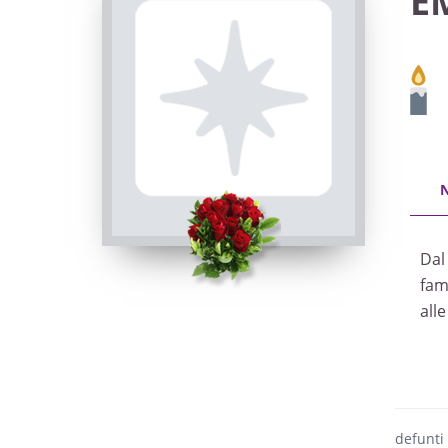
E
Dal
fam
all
defunti