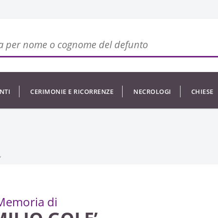
NTI
CERIMONIE E RICORRENZE
NECROLOGI
CHIESE
’
Memoria di