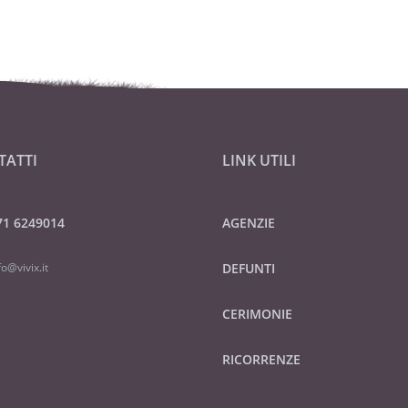
TATTI
LINK UTILI
71 6249014
AGENZIE
fo@vivix.it
DEFUNTI
CERIMONIE
RICORRENZE