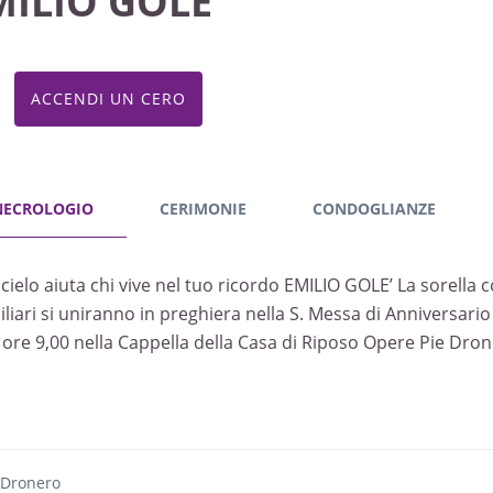
MILIO GOLE’
ACCENDI UN CERO
NECROLOGIO
CERIMONIE
CONDOGLIANZE
 cielo aiuta chi vive nel tuo ricordo EMILIO GOLE’ La sorella c
iliari si uniranno in preghiera nella S. Messa di Anniversar
e ore 9,00 nella Cappella della Casa di Riposo Opere Pie Dron
 Dronero