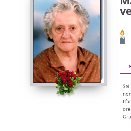
M
v
Sei
non
I f
ore
Gra