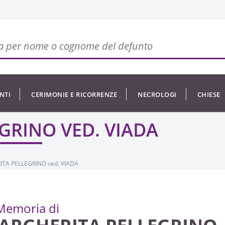
NTI
CERIMONIE E RICORRENZE
NECROLOGI
CHIESE
GRINO VED. VIADA
TA PELLEGRINO ved. VIADA
Memoria di