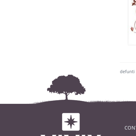
defunti
CON