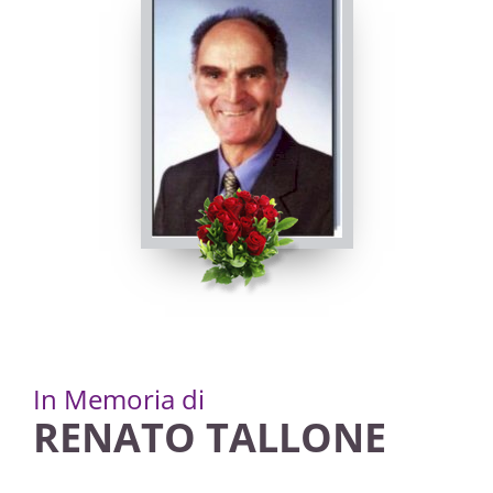
PASSATE:
17° ANNIVERSARIO
Busca, Chiesa parrocchiale di Busca - Maria Vergine
Assunta
20/12/2025 09:00
Visibile a tutti gli utenti
INVIA CONDOGLIANZE
In Memoria di
RENATO TALLONE