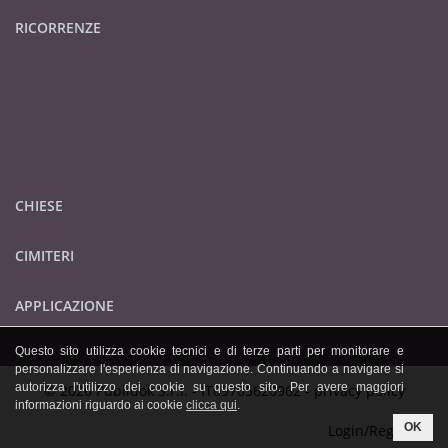
RICORRENZE
CHIESE
CIMITERI
APPLICAZIONE
Questo sito utilizza cookie tecnici e di terze parti per monitorare e
personalizzare l'esperienza di navigazione. Continuando a navigare si
autorizza l'utilizzo dei cookie su questo sito. Per avere maggiori
© 2026 Publidok S.r.l. - IT09705620962 -
privacy policy
informazioni riguardo ai cookie
clicca qui
.
OK
Login/Registrati