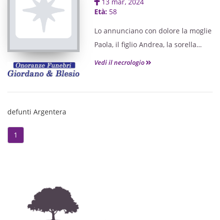
13 mar, 2024
Età:
58
Lo annunciano con dolore la moglie
Paola, il figlio Andrea, la sorella
Margherita (Rita), il fratello Gianni
Vedi il necrologio
con Laura, cognate, cognati, nipoti,
pronipoti, cugini, parenti tutti e il
fedele amico a quattro zampe
defunti Argentera
“Rambo”.
1