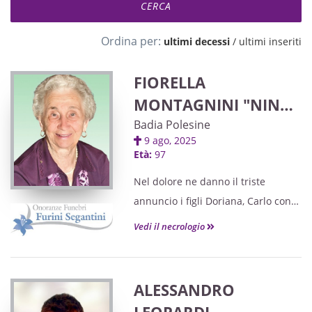
Ordina per:
ultimi decessi
/
ultimi inseriti
FIORELLA
MONTAGNINI "NINA"
ved. MARTINELLO
Badia Polesine
9 ago, 2025
Età:
97
Nel dolore ne danno il triste
annuncio i figli Doriana, Carlo con
Ornella e Sandra, i nipoti
Vedi il necrologio
Alessandro, Francesca, Michele,
Stefano, Matteo e la pronipote
Ludovica.
ALESSANDRO
Le esequie avranno luogo martedì