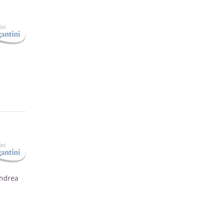
sis di
Andrea