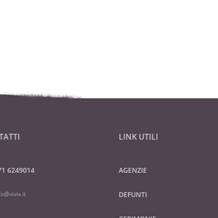
TATTI
LINK UTILI
71 6249014
AGENZIE
fo@vivix.it
DEFUNTI