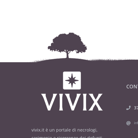
CON
3
in
vivix.it è un portale di necrologi,
cerimonie e ricorrenze dei defunti