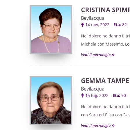
La liturgia funebre si co
CRISTINA SPIM
La presente serve di par
Bevilacqua
14 nov, 2022
Età:
82
Nel dolore ne danno il tri
Michela con Massimo, Loris
Vedi il necrologio
Saluteremo la cara Cristi
Legnago, si proseguirà p
GEMMA TAMPEL
La presente serve di par
Bevilacqua
15 lug, 2022
Età:
90
Nel dolore ne danno il tr
con Sara ed Elisa con Da
il fratello Antonio con Lina
Vedi il necrologio