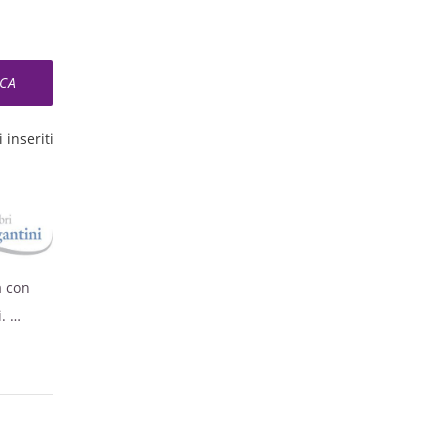
 inseriti
a con
i.
acqua,