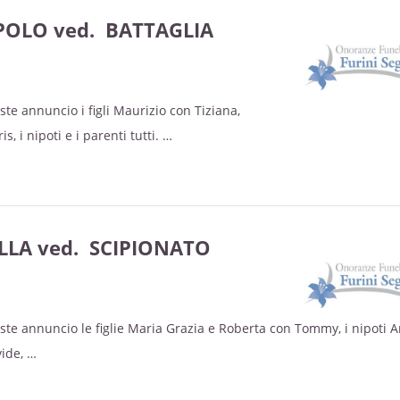
ncluderà con la sepoltura nel cimitero di Terrazzo.
POLO ved. BATTAGLIA
tecipazione e ringraziamento.
ste annuncio i figli Maurizio con Tiziana,
, i nipoti e i parenti tutti.
na giovedì 17 novembre alle ore 16.30 presso la casa funeraria Athe
oi per la cremazione.
LA ved. SCIPIONATO
tecipazione e ringraziamento.
iste annuncio le figlie Maria Grazia e Roberta con Tommy, i nipoti 
vide,
, i nipoti e i parenti tutti.