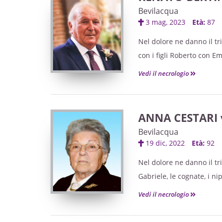
partendo dalla casa fune
Bevilacqua
3 mag, 2023
Età:
87
Dopo la liturgia funebre s
Nel dolore ne danno il tri
con i figli Roberto con E
La presente serve di par
con Susi, Stefano con Nadi
Vedi il necrologio
La camera ardente sarà al
Recita del Santo Rosario
Le esequie avranno luogo
ANNA CESTARI
partendo dalla casa fune
Bevilacqua
La liturgia funebre si co
19 dic, 2022
Età:
92
La presente serve di par
Nel dolore ne danno il tri
Gabriele, le cognate, i nipo
Recita del Santo Rosario 
Vedi il necrologio
Le esequie avranno luogo
Bevilacqua, partendo dal