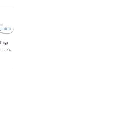
a,
Luigi
gnago
ta con
arenti
a,