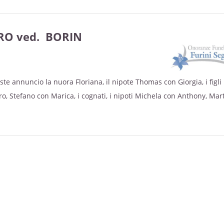
lunedì 18 luglio alle ore 20.30 in chiesa a Bevilacqua.
RO ved. BORIN
tedì 19 luglio alle ore 10.00 nella chiesa parrocchiale di Bevilacqu
raria Athesis di Legnago.
ste annuncio la nuora Floriana, il nipote Thomas con Giorgia, i figli 
 a tutto il personale del reparto di geriatria B dell’ospedale di Le
o, Stefano con Marica, i cognati, i nipoti Michela con Anthony, Mar
 Erika con Collins, Clarissa, Melisa, Edoardo, Vittoria, i pronipoti e p
i proseguirà per il cimitero locale.
mercoledì 15 giugno alle ore 20.30 in chiesa a Marega.
giovedì 16 giugno alle ore 9.30 nella chiesa parrocchiale di Mareg
tecipazione e ringraziamento.
raria Athesis di Legnago.
si concluderà con la sepoltura nel cimitero di Marega.
tecipazione e ringraziamento.