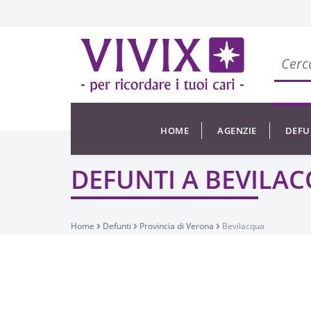
HOME
AGENZIE
DEFU
DEFUNTI A BEVILA
Home
Defunti
Provincia di Verona
Bevilacqua