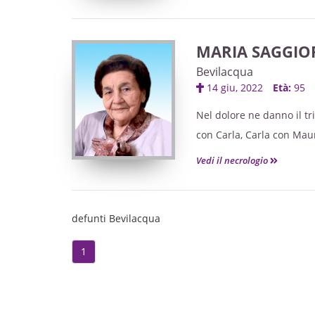
Recita del Santo Rosario 
MARIA SAGGIO
Il funerale avrà luogo mar
Bevilacqua
partendo dalla casa fune
14 giu, 2022
Età:
95
Nel dolore ne danno il tri
Un sentito ringraziamento
con Carla, Carla con Maur
per le cure prestate.
Daniele, Enrico con Alice,
Vedi il necrologio
tutti.
Dopo la liturgia funebre s
Recita del Santo Rosario 
Le esequie avranno luogo 
defunti Bevilacqua
La presente serve di par
partendo dalla casa fune
1
Dopo la liturgia funebre 
La presente serve di par