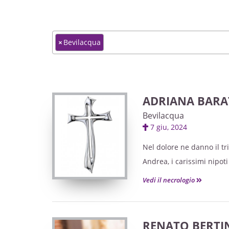
×
Bevilacqua
ADRIANA BARAT
Bevilacqua
7 giu, 2024
Nel dolore ne danno il tr
Andrea, i carissimi nipoti
Vedi il necrologio
Recita del Santo Rosario 
Le esequie avranno luogo 
RENATO BERTI