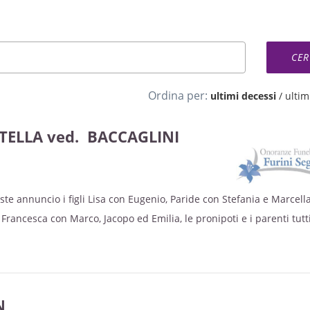
Ordina per:
ultimi decessi
/
ultimi
ELLA ved. BACCAGLINI
iste annuncio i figli Lisa con Eugenio, Paride con Stefania e Marcell
 Francesca con Marco, Jacopo ed Emilia, le pronipoti e i parenti tutt
lunedì 10 giugno alle ore 18.00 in chiesa a Porto.
martedì 11 giugno alle ore 9.30 nella chiesa parrocchiale di Bevil
N