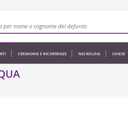
NTI
CERIMONIE E RICORRENZE
NECROLOGI
CHIESE
CQUA