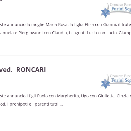
raria Athesis di Legnago.
i proseguirà per il cimitero locale.
ste annuncio la moglie Maria Rosa, la figlia Elisa con Gianni, il frate
manuela e Piergiovanni con Claudia, i cognati Lucia con Lucio, Giamp
tecipazione e ringraziamento.
a, i nipoti e i parenti tutti.
lestita a partire da venerdì mattina.
 venerdì 5 maggio alle ore 19.30 in chiesa a Marega.
 sabato 6 maggio alle ore 15.30 nella chiesa parrocchiale di Mareg
 ved. RONCARI
raria Athesis di Legnago.
ncluderà con la sepoltura nel cimitero di Marega.
tecipazione e ringraziamento.
ste annuncio i figli Paolo con Margherita, Ugo con Giulietta, Cinzia
ti, i pronipoti e i parenti tutti.
martedì 20 dicembre alle ore 20.00 in chiesa a Bevilacqua.
 mercoledì 21 dicembre alle ore 14.30 nella chiesa parrocchiale di
la casa funeraria Athesis di Legnago.