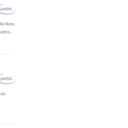
llo Rino
ietro
a,
 con