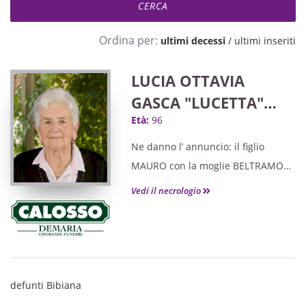
Ordina per:
ultimi decessi
/
ultimi inseriti
LUCIA OTTAVIA
GASCA "LUCETTA"
Età:
96
ved. CAMUSSO
Ne danno l’ annuncio: il figlio
MAURO con la moglie BELTRAMO
MAURA, le nipoti CLAUDIA con
Vedi il necrologio
MATTEO e ELISA con STEFANO uniti
a famigliari e parenti tutti.
NON FIORI MA OFFERTE PER
L’ISTITUTO IRCCS DI CANDIOLO.
Grati a quanti si uniranno al mesto
defunti Bibiana
accompagnamento.