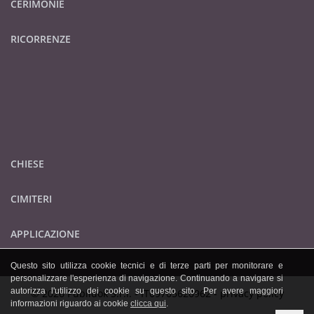
CERIMONIE
RICORRENZE
CHIESE
CIMITERI
APPLICAZIONE
Questo sito utilizza cookie tecnici e di terze parti per monitorare e
personalizzare l'esperienza di navigazione. Continuando a navigare si
autorizza l'utilizzo dei cookie su questo sito. Per avere maggiori
© 2026 Publidok S.r.l. - IT09705620962 -
privacy policy
informazioni riguardo ai cookie
clicca qui
.