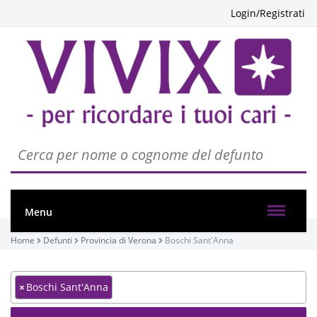
Login/Registrati
Menu
Home
Defunti
Provincia di Verona
Boschi Sant'Anna
×
Boschi Sant'Anna