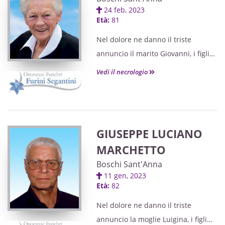
Boschi Sant’Anna.
24 feb, 2023
Le esequie avranno luogo
Età:
81
mercoledì 7 febbraio alle ore 10.00
Nel dolore ne danno il triste
nella chiesa parrocchiale di Boschi
annuncio il marito Giovanni, i figli
Sant’Anna, partendo dalla casa
Raffaele, Antonella con Daniele, i
Vedi il necrologio
funeraria Athesis di Legnago.
nipoti Matteo con Elisabetta, Marco
Dopo la liturgia funebre si
con Giorgia,
proseguirà per la cremazione.
i pronipoti Gabriele, Giuseppe, la
La presente serve di partecipazione
sorella, i cognati, nipoti e i parenti
e ringraziamento.
GIUSEPPE LUCIANO
tutti.
MARCHETTO
Boschi Sant'Anna
Recita del Santo Rosario domenica
11 gen, 2023
26 febbraio
Età:
82
alle ore 18.30 in chiesa a Boschi
Nel dolore ne danno il triste
Sant’Anna.
annuncio la moglie Luigina, i figli