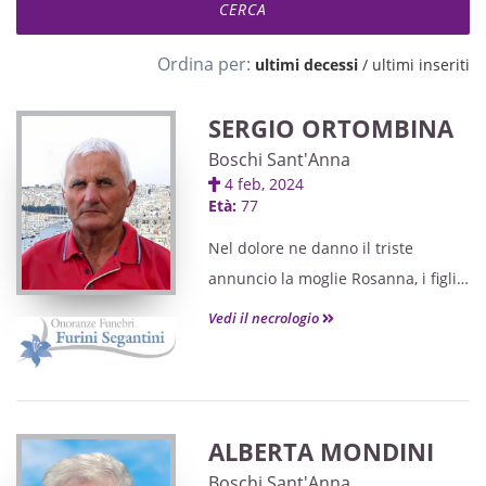
Ordina per:
ultimi decessi
/
ultimi inseriti
SERGIO ORTOMBINA
Boschi Sant'Anna
4 feb, 2024
Età:
77
Nel dolore ne danno il triste
annuncio la moglie Rosanna, i figli
Simone con Debora, Jessica con
Vedi il necrologio
Corrado, i nipoti Alessio, Sofia e
Martina, i cognati, i nipoti e i
parenti tutti.
Recita del Santo Rosario martedì 6
ALBERTA MONDINI
febbraio alle ore 19.30 in chiesa a
Boschi Sant'Anna