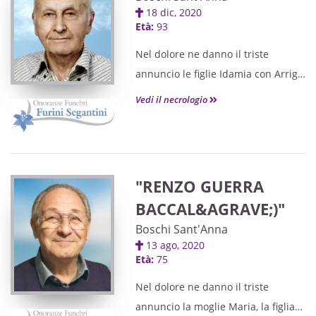
Legnago.
La presente serve di partecipazione
18 dic, 2020
Dopo la liturgia funebre si
Età:
93
e ringraziamento.
proseguirà per la cremazione.
Nel dolore ne danno il triste
La presente serve di partecipazione
annuncio le figlie Idamia con Arrigo,
e ringraziamento.
Maria Teresa con Antonio, Claudia, i
Vedi il necrologio
nipoti Silvia, Maurizio, Michela,
Elisa, i pronipoti Giacomo, Dalia, il
fratello Giovanni con Luciana, i
nipoti Massimo, Raffella e i parenti
"RENZO GUERRA
tutti.
BACCAL&AGRAVE;)"
Il funerale avrà luogo lunedì 21
Boschi Sant'Anna
dicembre alle ore 10.00 nella
13 ago, 2020
chiesa parrocchiale di Boschi
Età:
75
Sant'Anna, partendo dalla casa
Nel dolore ne danno il triste
funeraria Athesis di Legnago.
annuncio la moglie Maria, la figlia
Dopo la liturgia funebre si