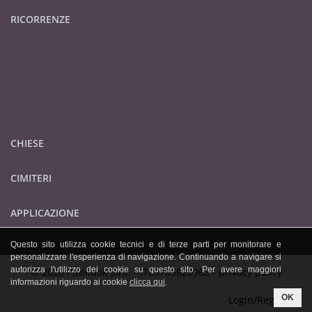
RICORRENZE
CHIESE
CIMITERI
APPLICAZIONE
Questo sito utilizza cookie tecnici e di terze parti per monitorare e
personalizzare l'esperienza di navigazione. Continuando a navigare si
autorizza l'utilizzo dei cookie su questo sito. Per avere maggiori
© 2026 Publidok S.r.l. - IT09705620962 -
privacy policy
informazioni riguardo ai cookie
clicca qui
.
OK
Login/Registrati