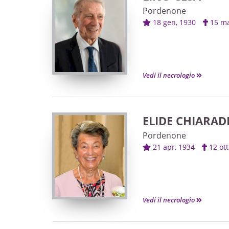
Pordenone
18 gen, 1930
15 m
Vedi il necrologio
ELIDE CHIARAD
Pordenone
21 apr, 1934
12 ot
Vedi il necrologio