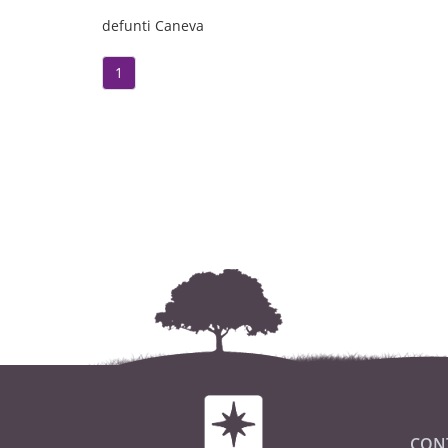
defunti Caneva
1
CON