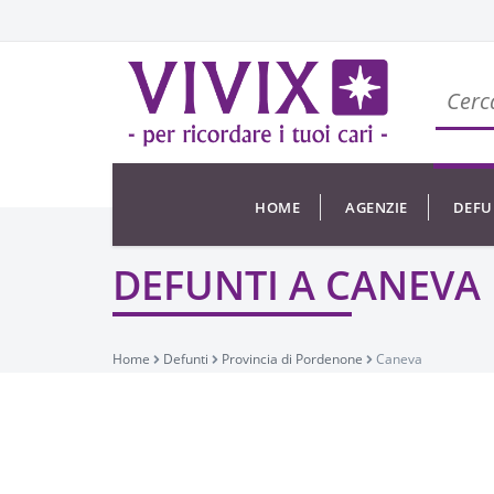
HOME
AGENZIE
DEFU
DEFUNTI A CANEVA
Home
Defunti
Provincia di Pordenone
Caneva