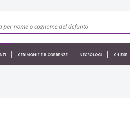
NTI
CERIMONIE E RICORRENZE
NECROLOGI
CHIESE