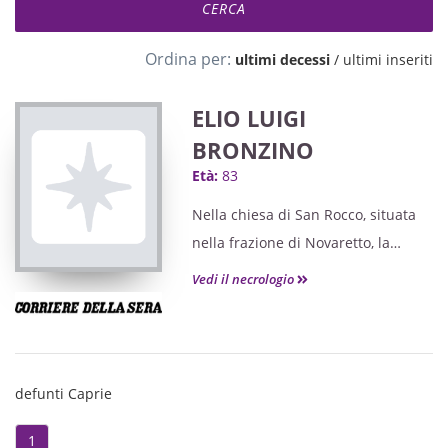
Ordina per:
ultimi decessi
/
ultimi inseriti
ELIO LUIGI
BRONZINO
Età:
83
Nella chiesa di San Rocco, situata
nella frazione di Novaretto, la
comunità lo ha ricordato con una
Vedi il necrologio
commovente e toccante cerimonia.
defunti Caprie
1