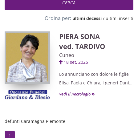
Ordina per:
ultimi decessi
/
ultimi inseriti
PIERA SONA
ved. TARDIVO
Cuneo
18 set, 2025
Lo annunciano con dolore le figlie
Elisa, Paola e Chiara, i generi Danilo
e Alessio , i nipoti Pietro, Matteo,
Vedi il necrologio
Tommaso, Greta, Giacomo e Diego,
la sorella Maria Letizia, i cognati, le
cognate, i nipoti e parenti tutti.
defunti Caramagna Piemonte
1