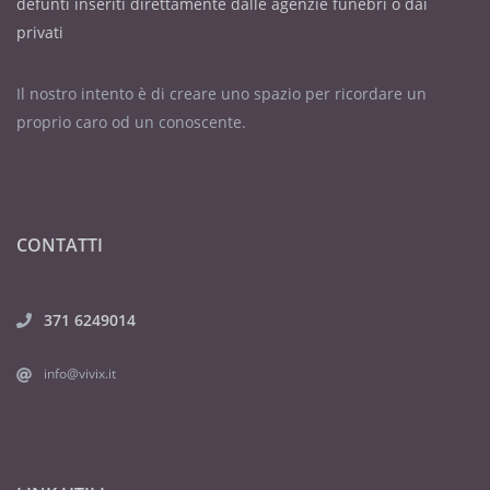
defunti inseriti direttamente dalle agenzie funebri o dai
privati
Il nostro intento è di creare uno spazio per ricordare un
proprio caro od un conoscente.
CONTATTI
371 6249014
info@vivix.it