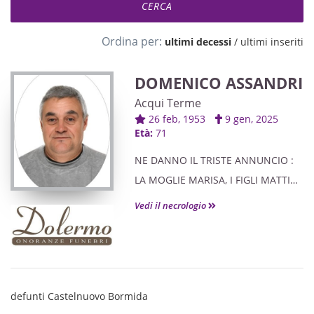
Ordina per:
ultimi decessi
/
ultimi inseriti
DOMENICO ASSANDRI
Acqui Terme
26 feb, 1953
9 gen, 2025
Età:
71
NE DANNO IL TRISTE ANNUNCIO :
LA MOGLIE MARISA, I FIGLI MATTIA
CON GIULIA E ALESSIA CON
Vedi il necrologio
MATTEO, L'ADORATA NIPOTINA
EMMA, LE SORELLE, I COGNATI E
PARENTI TUTTI.
defunti Castelnuovo Bormida