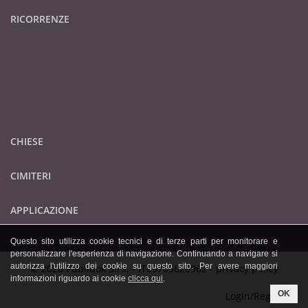
RICORRENZE
CHIESE
CIMITERI
APPLICAZIONE
Questo sito utilizza cookie tecnici e di terze parti per monitorare e
personalizzare l'esperienza di navigazione. Continuando a navigare si
autorizza l'utilizzo dei cookie su questo sito. Per avere maggiori
© 2026 Publidok S.r.l. - IT09705620962 -
privacy policy
informazioni riguardo ai cookie
clicca qui
.
OK
Login/Registrati