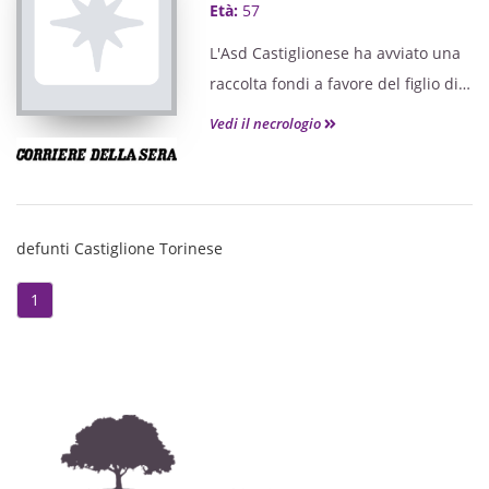
Età:
57
L'Asd Castiglionese ha avviato una
raccolta fondi a favore del figlio di
Sebastiano: un'ulteriore
Vedi il necrologio
dimostrazione del segno che ha
lasciato. «Ciao caro Seba... Non ti
dimenticheremo, e riposa in pace!»,
è il saluto della bocciofila.
defunti Castiglione Torinese
1