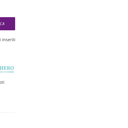
 inseriti
oti
AN