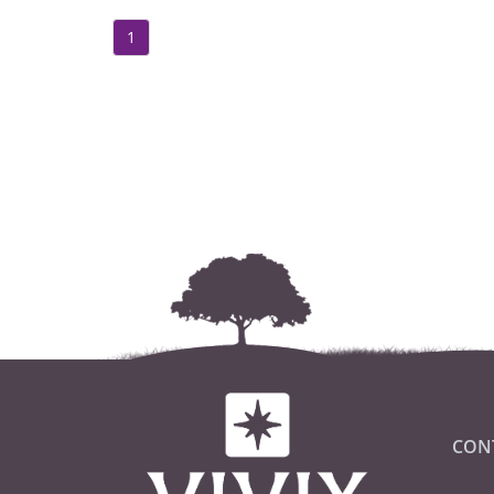
1
CON