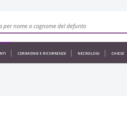
NTI
CERIMONIE E RICORRENZE
NECROLOGI
CHIESE