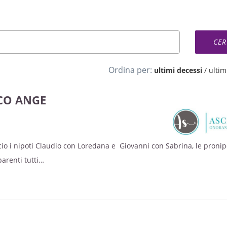
Ordina per:
ultimi decessi
/
ultimi
CO ANGE
io i nipoti Claudio con Loredana e Giovanni con Sabrina, le pronip
parenti tutti
rati sabato 26 agosto alle ore 16:30 nella CHIESA DI SAN NICOLA - S