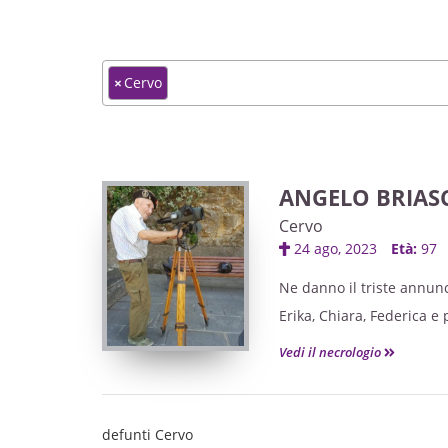
×
Cervo
ANGELO BRIAS
Cervo
24 ago, 2023
Età:
97
Ne danno il triste annunc
Erika, Chiara, Federica e 
I funerali saranno celeb
Vedi il necrologio
GIORGIO IN CERVO
defunti Cervo