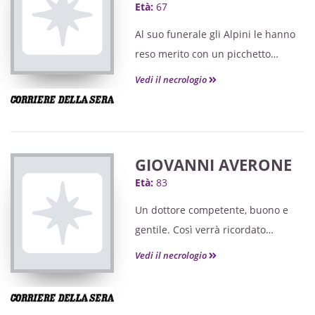
Età:
67
Al suo funerale gli Alpini le hanno
reso merito con un picchetto
d'onore.
Vedi il necrologio
GIOVANNI AVERONE
Età:
83
Un dottore competente, buono e
gentile. Così verrà ricordato
Giovanni Averone, storico medico di
Vedi il necrologio
base di Cigliano, mancato a 83
anni.