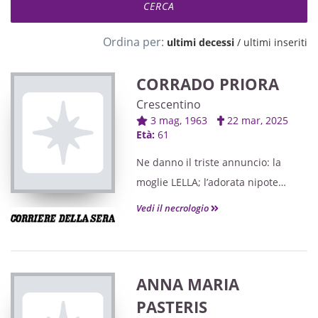
Ordina per:
ultimi decessi
/
ultimi inseriti
CORRADO PRIORA
Crescentino
3 mag, 1963
22 mar, 2025
Età:
61
Ne danno il triste annuncio: la
moglie LELLA; l’adorata nipote
ELEONORA e la cognata
Vedi il necrologio
FRANCESCA; gli zii con le rispettive
famiglie; i parenti e gli amici tutti.
ANNA MARIA
PASTERIS