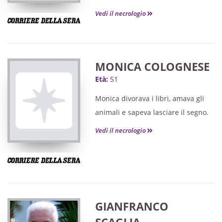
ELEONORA e la cognata
Vedi il necrologio
FRANCESCA; gli zii con le rispettive
famiglie; i parenti e gli amici tutti.
MONICA COLOGNESE
Età:
51
Monica divorava i libri, amava gli
animali e sapeva lasciare il segno.
Vedi il necrologio
GIANFRANCO