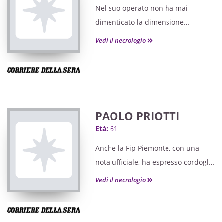
Nel suo operato non ha mai
dimenticato la dimensione
educativa della politica, tenendo
Vedi il necrologio
ben saldo il legame tra istituzioni e
scuole.
PAOLO PRIOTTI
Età:
61
Anche la Fip Piemonte, con una
nota ufficiale, ha espresso cordoglio
per la perdita di Paolo.
Vedi il necrologio