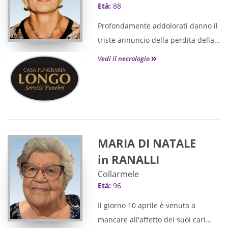
Età:
88
Profondamente addolorati danno il
triste annuncio della perdita della
cara mamma i figli Manfredo, Luigi
Vedi il necrologio
con Chiara, Cecilia con Marco, i
nipoti Francesco Saverio, Matteo,
Filippo ed Alessandro
MARIA DI NATALE
in RANALLI
Collarmele
Età:
96
Il giorno 10 aprile è venuta a
mancare all'affetto dei suoi cari