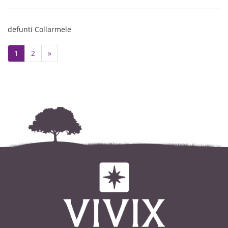
padre, la sorella, il cognato, le
nipoti e parenti tutti. La camera
defunti Collarmele
ardente è allestita presso la propria
abitazione in Via Vittorio Veneto, 13
Next
1
2
»
a Collarmele fino a Martedì 07
Gennaio 2025 alle ore 13.00 Le
Famiglia ringrazia quanti
prenderanno parte alle esequie Per
lasciare un messaggio di cordoglio
vai su:
WWW.CASAFUNERARIALONGO.IT
Tel 0863.30.46.48