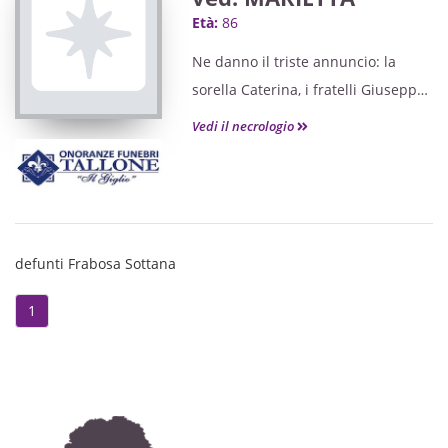
Età:
86
Ne danno il triste annuncio: la
sorella Caterina, i fratelli Giuseppe
e Luigi,
Vedi il necrologio
i nipoti Sara con Paolo, Salvatore e
Riccardo con Veronica,
unitamente ai famigliari parenti
tutti.
Le S. Messe di Settima e Trigesima
defunti Frabosa Sottana
verranno celebrate
1
Sabato 10 e Domenica 24 Aprile alle
ore 11,00
nella Chiesa Parrocchiale
"Madonna della Neve" di Frabosa
Sottana.