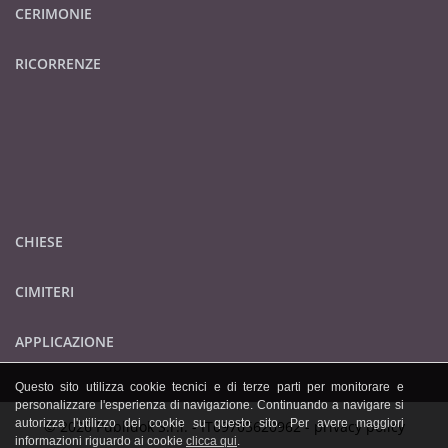
CERIMONIE
RICORRENZE
CHIESE
CIMITERI
APPLICAZIONE
Questo sito utilizza cookie tecnici e di terze parti per monitorare e
personalizzare l'esperienza di navigazione. Continuando a navigare si
autorizza l'utilizzo dei cookie su questo sito. Per avere maggiori
© 2026 Publidok S.r.l. - IT09705620962 -
privacy policy
informazioni riguardo ai cookie
clicca qui
.