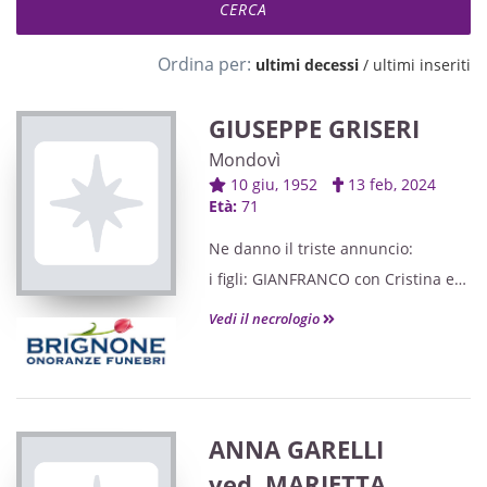
Ordina per:
ultimi decessi
/
ultimi inseriti
GIUSEPPE GRISERI
Mondovì
10 giu, 1952
13 feb, 2024
Età:
71
Ne danno il triste annuncio:
i figli: GIANFRANCO con Cristina e
Gioele,
Vedi il necrologio
ENRICO con Anna e Valentina,
il fratello Giammario, cugini e
parenti tutti
ANNA GARELLI
ved. MARIETTA