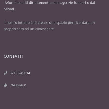
Sant’Antonio Abate;
defunti inseriti direttamente dalle agenzie funebri o dai
SETTIMA: Venerdì 10 Febbraio alle
privati
ore 19.00 nella Parrocchia di
Sant’Antonio Abate;
Il nostro intento è di creare uno spazio per ricordare un
proprio caro od un conoscente.
TRIGESIMA: Venerdì 3 Marzo alle
ore 19.00 nella Parrocchia di
Sant’Antonio Abate;
CONTATTI
371 6249014
info@vivix.it