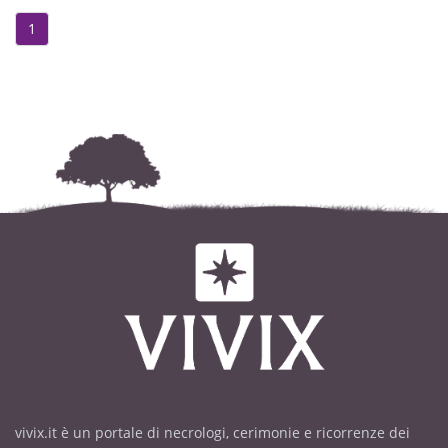
le adorate nipoti ELEONORA,
1
JESSICA con ANDREA, ed i piccoli
LINDA e DESIRÈE,
il fratello GIOVANNI, la sorella RITA,
cognati, cognate, nipoti, pronipoti,
amici e parenti tutti.
I funerali, partendo dalla CdR
Monteserrat di Caraglio,
avranno luogo LUNEDÌ 6 Febbraio
alle ore 10.30
nella Chiesa parrocchiale
SANT’ANTONIO ABATE - Fossano.
ROSARIO: Domenica 5 Febbraio alle
ore 19.00 nella Parrocchia di
vivix.it è un portale di necrologi, cerimonie e ricorrenze dei