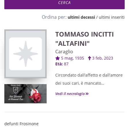
Ordina per:
ultimi decessi
/
ultimi inseriti
TOMMASO INCITTI
"ALTAFINI"
Caraglio
5 mag, 1935
3 feb, 2023
Età:
87
Circondato dall’affetto e dall’amore
dei suoi cari, è mancato
Lo annunciano con profondo
Vedi il necrologio
dolore:
la moglie LUCIA, le figlie MONICA
con LUCA e SABRINA con
BERNARDO,
defunti Frosinone