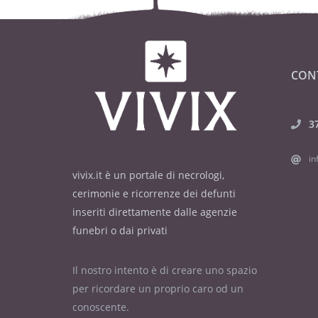
CON
3
in
vivix.it è un portale di necrologi,
cerimonie e ricorrenze dei defunti
inseriti direttamente dalle agenzie
funebri o dai privati
Il nostro intento è di creare uno spazio
per ricordare un proprio caro od un
conoscente.