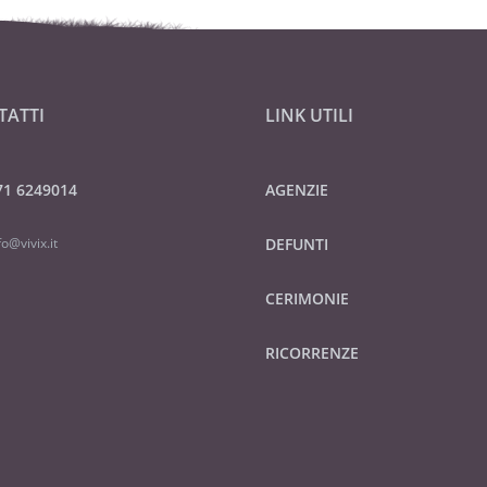
TATTI
LINK UTILI
71 6249014
AGENZIE
fo@vivix.it
DEFUNTI
CERIMONIE
RICORRENZE