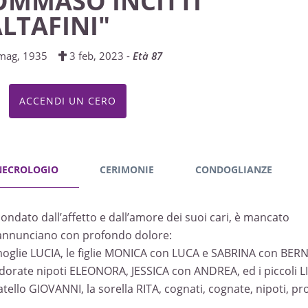
OMMASO INCITTI
ALTAFINI"
mag, 1935
3 feb, 2023 -
Età 87
ACCENDI UN CERO
NECROLOGIO
CERIMONIE
CONDOGLIANZE
condato dall’affetto e dall’amore dei suoi cari, è mancato
annunciano con profondo dolore:
moglie LUCIA, le figlie MONICA con LUCA e SABRINA con BE
adorate nipoti ELEONORA, JESSICA con ANDREA, ed i piccoli 
ratello GIOVANNI, la sorella RITA, cognati, cognate, nipoti, pro