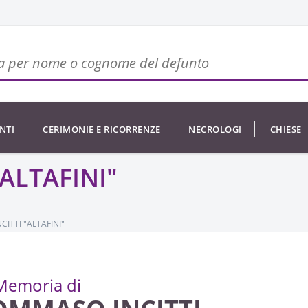
NTI
CERIMONIE E RICORRENZE
NECROLOGI
CHIESE
ALTAFINI"
ITTI "ALTAFINI"
Memoria di