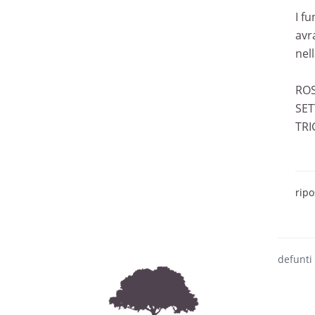
I f
avr
nel
ROS
SET
TRI
ripo
defunti