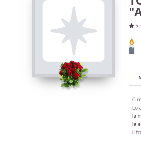
T
"
5 
Cir
Lo 
la 
le 
il f