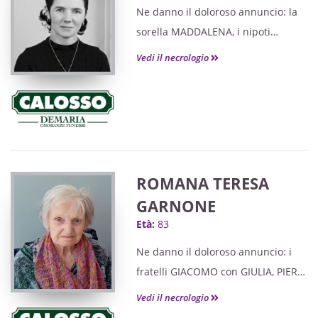
Ne danno il doloroso annuncio: la
sorella MADDALENA, i nipoti
CECILIA con OSVALDO, DAVIDE,
Vedi il necrologio
LUCA con ADRIANA, WALTER con
FEDERICA, i pronipoti GIANLUCA,
SAMUELE, MASSIMILIANO con
MARIDA cugini e parenti tutti.
Grati a quanti si uniranno alle
preghiere.
ROMANA TERESA
GARNONE
Età:
83
Ne danno il doloroso annuncio: i
fratelli GIACOMO con GIULIA, PIERO
con COSIMINA, i nipoti e i pronipoti,
Vedi il necrologio
i cugini e parenti tutti.