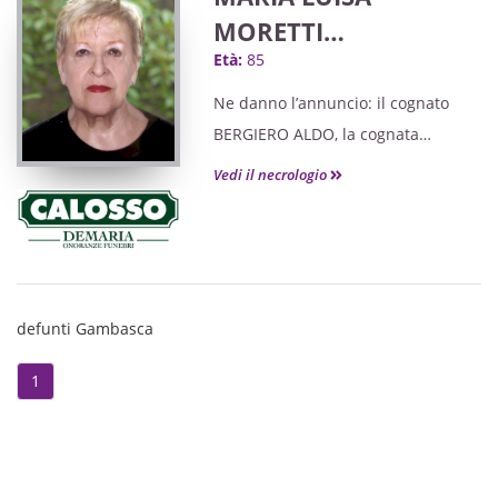
accompagnamento.
MORETTI
Età:
85
ved. BERGIERO
Ne danno l’annuncio: il cognato
BERGIERO ALDO, la cognata
SILVANA ROVETTO Ved. MORETTI, i
Vedi il necrologio
nipoti LORENZO ed ALESSANDRO
MORETTI uniti a parenti tutti.
Grati a quanti si uniranno nelle
preghiere e nel ricordo.
defunti Gambasca
1