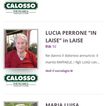
GIULIA , i fratello, i cognati e le
cognate, i nipoti e parenti tutti .
Grati a quanti si uniranno al
ricordo e alle preghiere.
LUCIA PERRONE "IN
LAISE" in LAISE
Età:
92
Ne danno il doloroso annuncio: il
marito RAFFAELE, i figli LUIGI con
GIUSEPPINA, FRANCESCO con
Vedi il necrologio
SANDRA, i nipoti LUCA, LOREDANA,
AURORA, GIAMMARCO, i pronipoti
LORENZO, IRIS, TOMMASO e
RICCARDO uniti a parenti tutti.
Grati a quanti si uniranno al mesto
MARIA LUISA