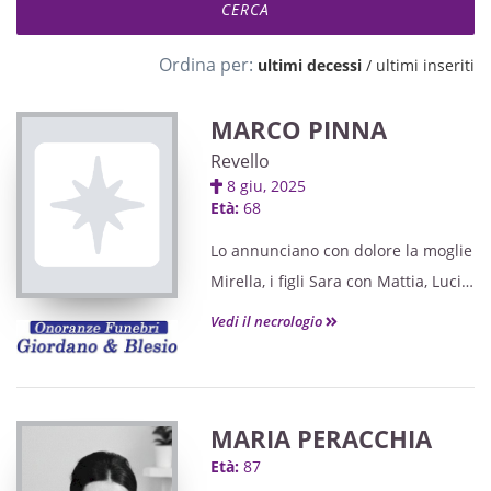
Ordina per:
ultimi decessi
/
ultimi inseriti
MARCO PINNA
Revello
8 giu, 2025
Età:
68
Lo annunciano con dolore la moglie
Mirella, i figli Sara con Mattia, Lucia
con Simone, Matteo con Gloria e
Vedi il necrologio
Alessandra con Jalal, i nipoti Nicole,
Emanuele, Désirée ed Emily, sorella,
fratelli, cognate, cognati, nipoti e
MARIA PERACCHIA
parenti tutti.
Età:
87