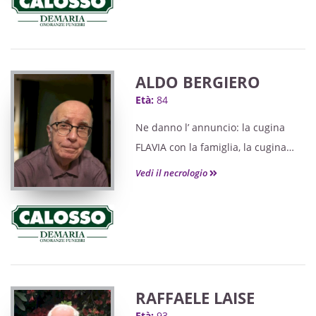
Grati a quanti si uniranno alle
preghiere
ALDO BERGIERO
Età:
84
Ne danno l’ annuncio: la cugina
FLAVIA con la famiglia, la cugina
NADIA con la famiglia, la figlioccia
Vedi il necrologio
RAMONA, gli affezionati vicini di
casa CARLA e ALFREDO ROSSO e
parenti tutti.
LA CARA SALMA SARÀ ESPOSTA
PRESSO LE CAMERE MORTUARIE
DELLA “ CASA DEL COMMIATO
RAFFAELE LAISE
CALOSSO E DEMARIA” DI SALUZZO
Età:
93