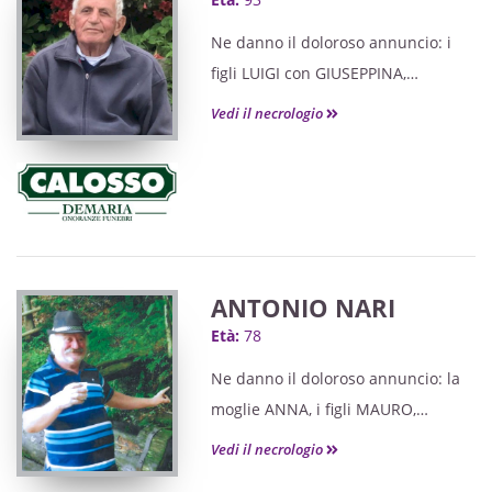
A PARTIRE DALLE 17:30 DEL 06
Ne danno il doloroso annuncio: i
GENNAIO 2025.
figli LUIGI con GIUSEPPINA,
Grati a quanti si uniranno al mesto
FRANCESCO con SANDRA, i nipoti
accompagnamento.
Vedi il necrologio
LUCA, LOREDANA, AURORA,
GIAMMARCO, i pronipoti LORENZO,
IRIS, TOMMASO e RICCARDO uniti a
parenti tutti.
Grati a quanti si uniranno al mesto
accompagnamento.
ANTONIO NARI
Età:
78
Ne danno il doloroso annuncio: la
moglie ANNA, i figli MAURO,
DENNIS e MILVA con le rispettive
Vedi il necrologio
famiglie, i nipoti ELENA, TIZIANA e