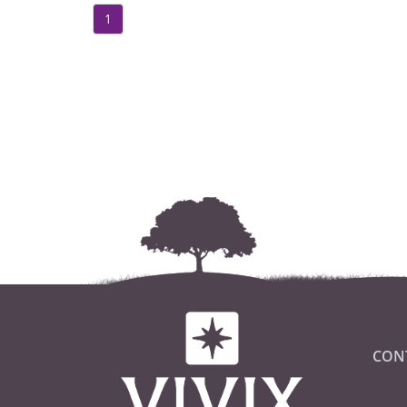
1
CON