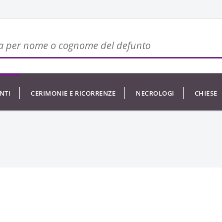
NTI
CERIMONIE E RICORRENZE
NECROLOGI
CHIESE