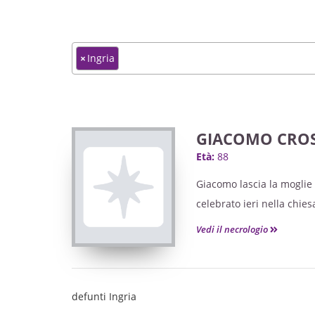
×
Ingria
GIACOMO CROS
Età:
88
Giacomo lascia la moglie Ri
celebrato ieri nella chies
Vedi il necrologio
defunti Ingria