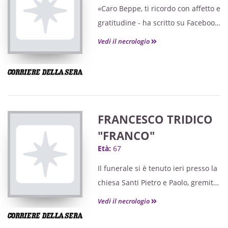
«Caro Beppe, ti ricordo con affetto e
gratitudine - ha scritto su Facebook
Giampaolo Muliari, direttore del
Vedi il necrologio
Museo -. Conservo nel cuore tutte
le cose belle fatte insieme. Tra i
ricordi del Museo da oggi c'è anche
la tua anima».
FRANCESCO TRIDICO
"FRANCO"
Età:
67
Il funerale si è tenuto ieri presso la
chiesa Santi Pietro e Paolo, gremita
dai suoi tanti amici che hanno
Vedi il necrologio
voluto riunirsi per rendere omaggio
alla sua memoria.